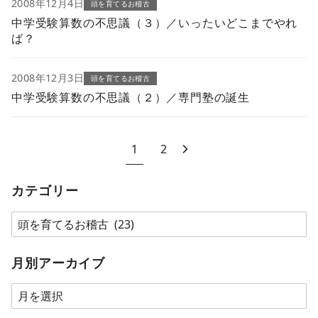
2008年12月4日
頭を育てるお稽古
中学受験算数の不思議（３）／いったいどこまでやれ
ば？
2008年12月3日
頭を育てるお稽古
中学受験算数の不思議（２）／専門塾の誕生
1
2
カテゴリー
カ
テ
ゴ
月別アーカイブ
リ
月
ー
別