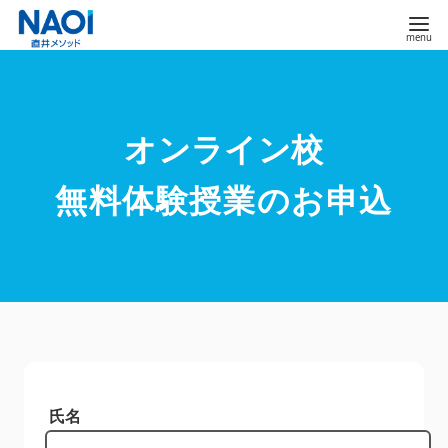
コ
ン
テ
ン
ツ
無料体験授業のお申込
へ
移
動
氏名