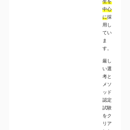
生を
中心
に
採
用し
てい
ま
す。
厳し
い選
考と
メソ
ッド
認定
試験
をク
リア