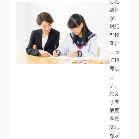
した
講師
が、
対話
型授
業に
よっ
て指
導し
ま
す。
絶え
ず理
解度
を確
認し
なが