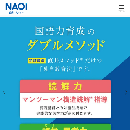
コ
ン
テ
ン
ツ
へ
移
動