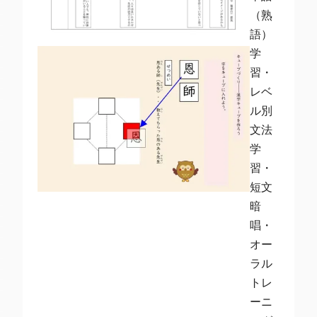
（熟
語）
学
習・
レベ
ル別
文法
学
習・
短文
暗
唱・
オー
ラル
トレ
ーニ