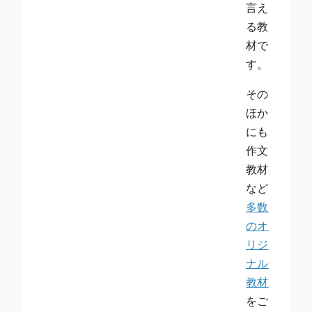
言え
る教
材で
す。
その
ほか
にも
作文
教材
など
多数
のオ
リジ
ナル
教材
をご