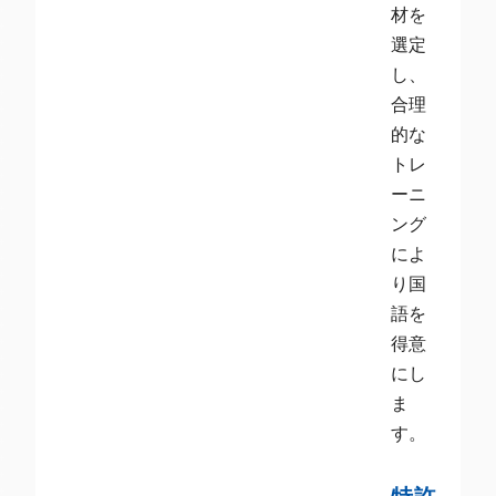
材を
選定
し、
合理
的な
トレ
ーニ
ング
によ
り国
語を
得意
にし
ま
す。