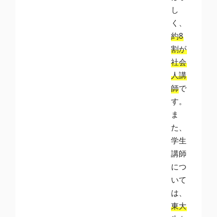
し
く、
約8
割が
社会
人講
師
で
す。
ま
た、
学生
講師
につ
いて
は、
東大