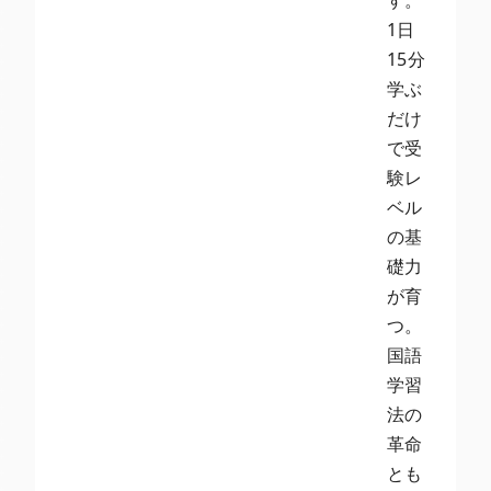
す。
1日
15分
学ぶ
だけ
で受
験レ
ベル
の基
礎力
が育
つ。
国語
学習
法の
革命
とも