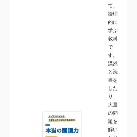
て、
論理
的に
学ぶ
教科
で
す。
漠然
と読
書を
した
り、
大量
の問
題を
解い