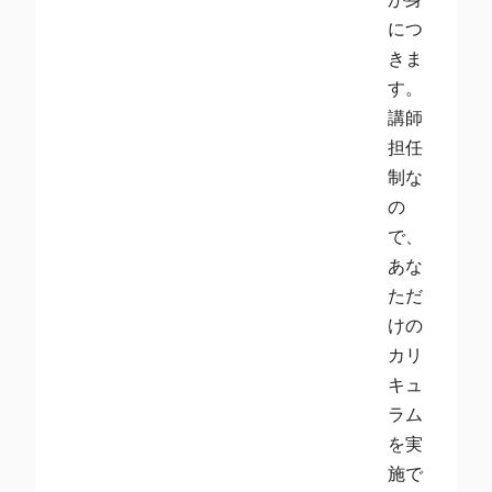
につ
きま
す。
講師
担任
制な
の
で、
あな
ただ
けの
カリ
キュ
ラム
を実
施で