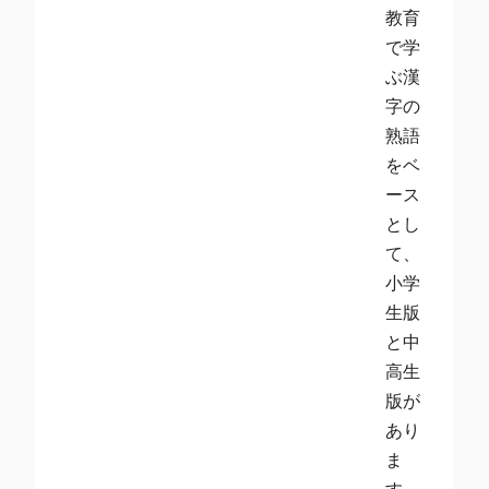
教育
で学
ぶ漢
字の
熟語
をベ
ース
とし
て、
小学
生版
と中
高生
版が
あり
ま