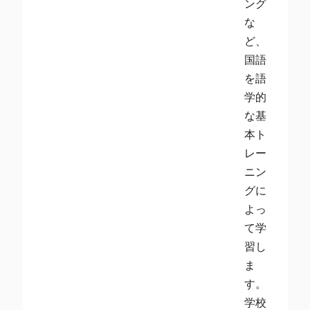
ング
な
ど、
国語
を語
学的
な基
本ト
レー
ニン
グに
よっ
て学
習し
ま
す。
学校