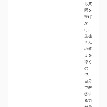
ら質
問を
投げ
か
け、
生徒
さん
の答
えを
導く
の
で、
自分
で解
答す
る力
が身