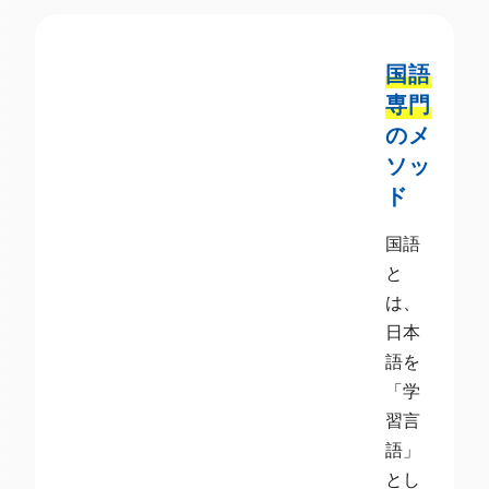
国語
専門
のメ
ソッ
ド
国語
と
は、
日本
語を
「学
習言
語」
とし