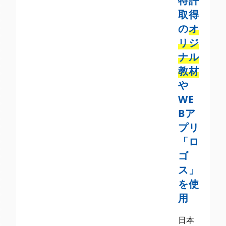
特許
取得
の
オ
リジ
ナル
教材
や
WE
Bア
プリ
「ロ
ゴ
ス」
を使
用
日本