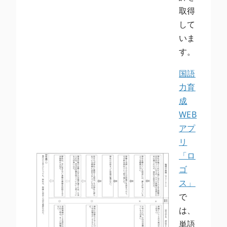
取得
して
いま
す。
国語
力育
成
WEB
アプ
リ
「ロ
ゴ
ス」
で
は、
単語