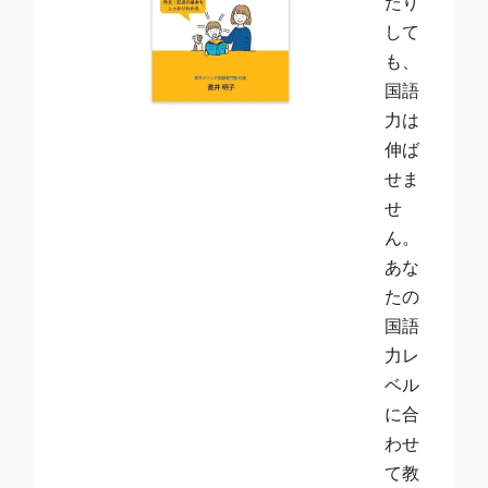
たり
して
も、
国語
力は
伸ば
せま
せ
ん。
あな
たの
国語
力レ
ベル
に合
わせ
て教