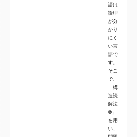
語は
論理
が分
かり
にく
い言
語で
す。
そこ
で、
「構
造読
解法
®」
を用
い、
問題