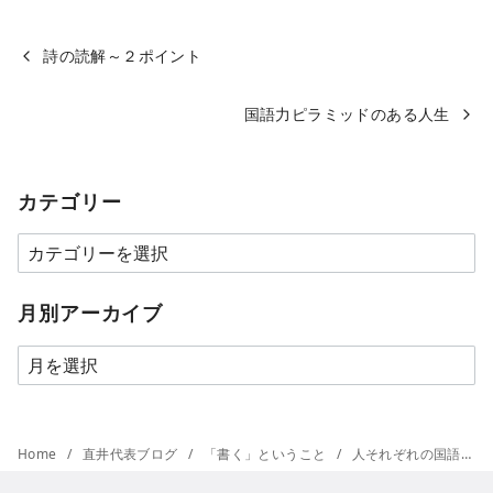
詩の読解～２ポイント
国語力ピラミッドのある人生
カテゴリー
カ
テ
ゴ
月別アーカイブ
リ
月
ー
別
ア
ー
Home
直井代表ブログ
「書く」ということ
人それぞれの国語力ピラミッド
カ