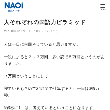
コ
人それぞれの国語力ピラミッド
ン
テ
2010年1月12日
「書く」ということ
ン
ツ
人は一日に何回考えていると思いますか。
へ
移
一説によると２～３万回。多い説で５万回というのがあ
動
りました。
３万回ということにして、
寝ているも含めて24時間で計算すると、一日は約9万
秒。
約3秒に1回は、考えているということになります。