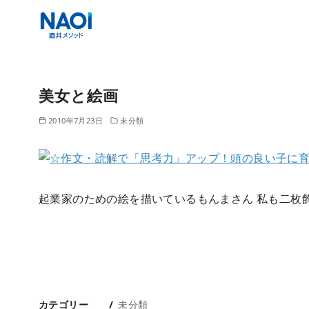
コ
ン
美女と絵画
テ
ン
2010年7月23日
未分類
ツ
へ
移
動
起業家のための絵を描いているもんまさん 私も二枚飾っ
カテゴリー
未分類