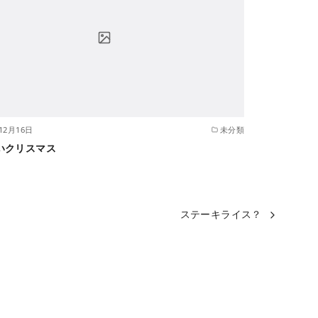
12月16日
未分類
いクリスマス
ステーキライス？