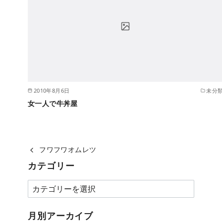
2010年8月6日
未分
女一人で牛丼屋
フワフワオムレツ
カテゴリー
カ
テ
ゴ
月別アーカイブ