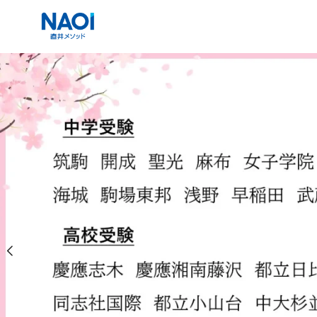
コ
ン
テ
ン
ツ
へ
移
動