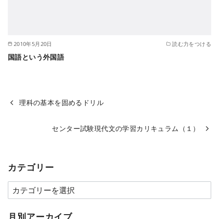
2010年5月20日
読む力をつける
国語という外国語
理科の基本を固めるドリル
センター試験現代文の学習カリキュラム（１）
カテゴリー
カ
テ
ゴ
月別アーカイブ