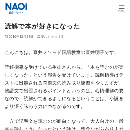
コ
読解で本が好きになった
ン
テ
2010年12月28日
読む力をつける
ン
ツ
こんにちは。直井メソッド国語教室の直井明子です。
へ
移
読解指導を受けている生徒さんから、「本を読むのが楽
動
しくなった」という報告を受けています。読解指導はテ
ストに出題される問題文の読み取り練習をやりますが、
物語文で出題されるポイントというのは、心情理解の要
なので、読解ができるようになるということは、小説を
より深く味わう力につながるのです。
一方で説明文を読むのが面白くなって、大人向けの一般
書を読むようになったという話は、残念ながらありませ