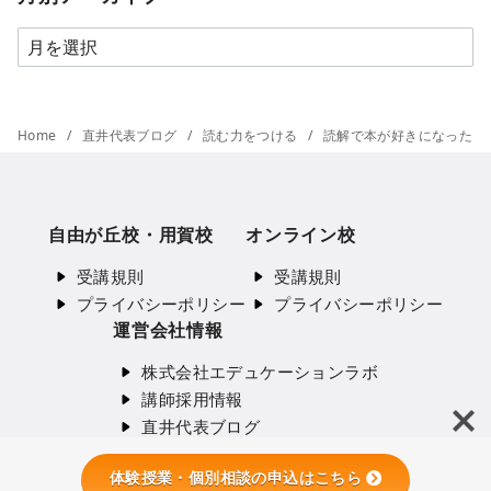
リ
月
ー
別
ア
ー
Home
直井代表ブログ
読む力をつける
読解で本が好きになった
カ
イ
ブ
自由が丘校・用賀校
オンライン校
受講規則
受講規則
プライバシーポリシー
プライバシーポリシー
運営会社情報
株式会社エデュケーションラボ
講師採用情報
直井代表ブログ
体験授業・個別相談の申込はこちら
© 2023
直井メソッド国語専門塾