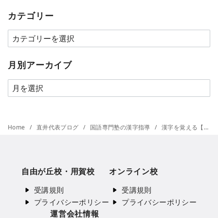
カテゴリー
カ
テ
ゴ
月別アーカイブ
リ
月
ー
別
ア
ー
Home
直井代表ブログ
国語専門塾の漢字指導
漢字を覚える【漢字の学習法（２）】
カ
イ
ブ
自由が丘校・用賀校
オンライン校
受講規則
受講規則
プライバシーポリシー
プライバシーポリシー
運営会社情報