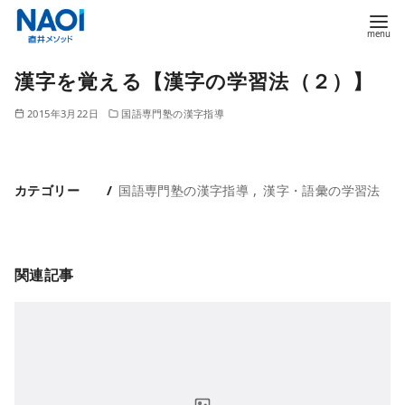
コ
漢字を覚える【漢字の学習法（２）】
ン
テ
2015年3月22日
国語専門塾の漢字指導
ン
ツ
へ
カテゴリー
国語専門塾の漢字指導
漢字・語彙の学習法
移
動
関連記事